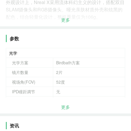
外观设计上，Nreal X采用流体科幻主义的设计，搭配双目
SLAM摄像头和RGB摄像头、哑光亲肤材质外壳和炫黑的
配色，结合轻量化设计，整机重量仅为106g。
更多
Nreal X基于自研的即时定位与地图构建（SLAM）的
6DoF（自由度）空间定位智能算法所打造的AR六度全真
参数
空间，仅用两个SLAM摄像头，以最小成本/数量的传感器
组合，便可在精度和稳定性方面比拟高成本企业级AR头
光学
显，能够让用户在其中感受到真实的空间融合、真实的体
光学方案
Birdbath方案
感交互、探索全场景AR应用。
镜片数量
2片
Nreal X为六度全真AR空间提供了纯粹的6DoF原生AR体
视场角(FOV)
52度
验，用户可体验Nreal和海内外开发者、生态合作伙伴打造
IPD瞳距调节
无
的AR游戏、AR影视、AR教育、AR社交、AR办公、AR
运动等应用。
屈光度调节
更多
显示
显示屏
OLED
资讯
分辨率
单眼1920×1080px