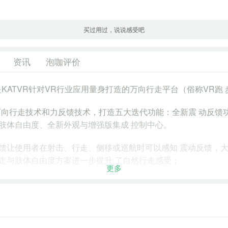
买过用过，说说感受吧
资讯
泡咖评价
ini S是KATVR针对VR行业应用量身打造的万向行走平台（俗称VR跑
R万向行走技术和力反馈技术，打造五大迭代功能：全新震 动反馈
肢体自由度、全新外观与增强版集成 控制中心。
馈让使用者在射击、行走、侧移或巡航时可以感知 震动反馈，
走与肢体自由度方案进一步提升 了自然行走感受；
更多
浮灯设计，结合集成走线式控制中心，展示效果更专业。