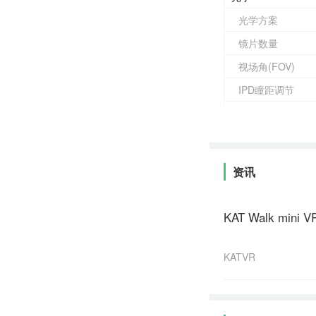
光学方案
镜片数量
视场角(FOV)
IPD瞳距调节
屈光度调节
显示
显示屏
资讯
分辨率
子像素类型
KAT Walk mi
像素密度(PPI)
角分辨率(PPD)
KATVR
刷新率
屏幕亮度