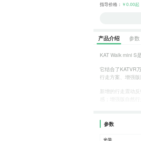
指导价格：
￥0.00起
参数
产品介绍
KAT Walk m
它结合了KATV
行走方案、增强版
新增的行走震动反
感；增强版自然行
全新的外观与双悬
参数
光学