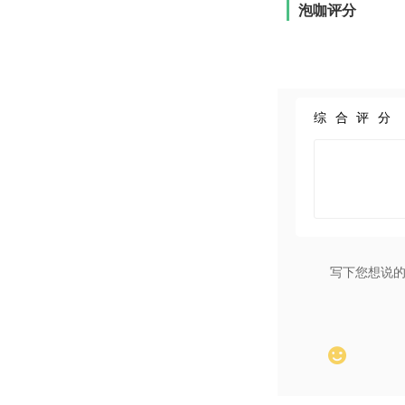
泡咖评分
入眼亮度
对比度
色域
芯片系统
综合评分
计算单元
CPU
GPU
运行内存(RAM)
机身存储(ROM)
操作系统
支持应用商店
追踪

自由度
定位追踪