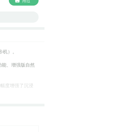
用过
 步机）。
功能、增强版自然
大幅度增强了沉浸