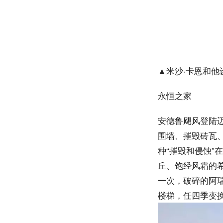
▲米沙·卡恩和他
永恒之家
安德鲁飓风登陆迈阿
围墙、摧毁砖瓦
种“摧毁和侵蚀
丘、饱经风霜的希腊
一次，破碎的阿
楼梯，任四季变