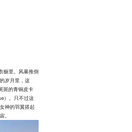
缩在衣橱里。风暴推倒
的岁月里，这
斑斑的青铜皮卡
use）。只不过这
女神的羽翼搭起
宙。