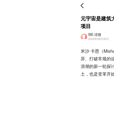
元宇宙是建筑大
项目
BB-清微
2022年08月30日
米沙·卡恩（Mis
异、打破常规的
浪潮的新一轮探
土，也是变革开