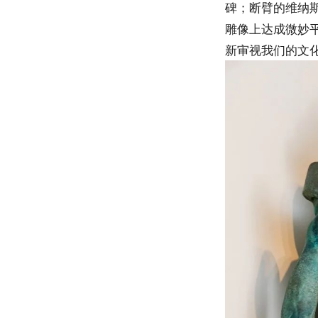
碑；断臂的维纳
雕像上达成微妙平
新审视我们的文