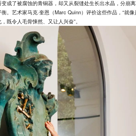
斯变成了被腐蚀的青铜器，却又从裂缝处生长出水晶，分崩离
衡。艺术家马克·奎恩（Marc Quinn）评价这些作品，“就
化，既令人毛骨悚然、又让人兴奋”。