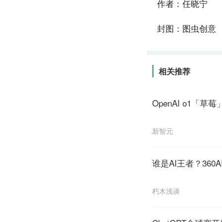
作者：任晓宁
封图：图虫创意
相关推荐
OpenAI o1
新智元
谁是AI王者？360
朽木浅谈