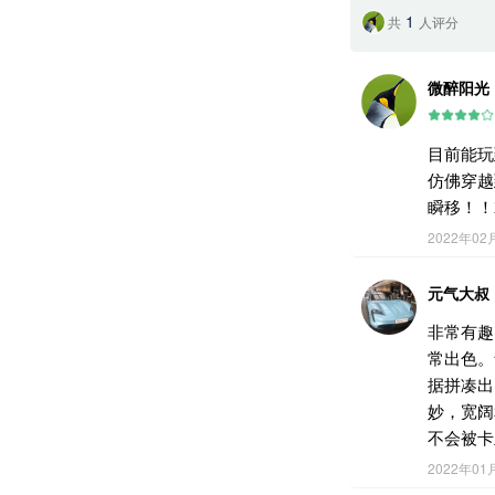
1
共
人评分
微醉阳光
目前能玩
仿佛穿越
瞬移！！
2022年02
元气大叔
非常有趣
常出色。
据拼凑出
妙，宽阔
不会被卡
2022年01