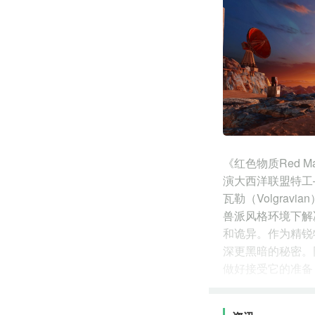
《红色物质Red 
演大西洋联盟特工—
瓦勒（Volgra
兽派风格环境下解
和诡异。作为精锐
深更黑暗的秘密。
做好接受它的准备