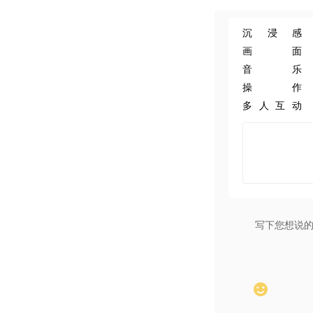
沉浸感
画面
音乐
操作
多人互动
