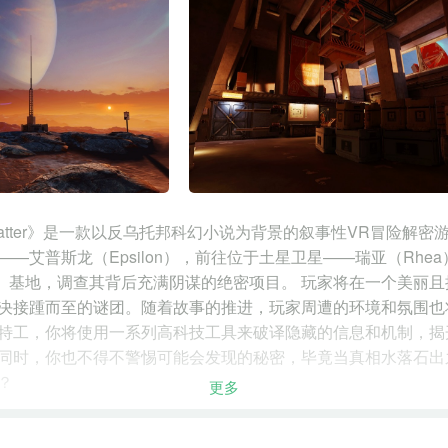
Matter》是一款以反乌托邦科幻小说为背景的叙事性VR冒险解
—艾普斯龙（Epsilon），前往位于土星卫星——瑞亚（Rhe
vian）基地，调查其背后充满阴谋的绝密项目。 玩家将在一个美丽
决接踵而至的谜团。随着故事的推进，玩家周遭的环境和氛围也
特工，你将使用一系列高科技工具来破译隐藏的信息和机制，揭
同时，你也不得不警惕可能会发现的秘密，毕竟当真相水落石出
？
更多