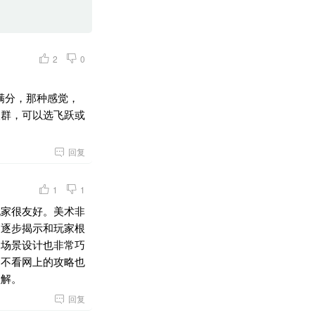
2
0
满分，那种感觉，
人群，可以选飞跃或

回复
1
1
玩家很友好。美术非
的逐步揭示和玩家根
。场景设计也非常巧
，不看网上的攻略也
理解。

回复