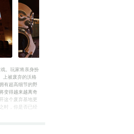
密游戏。玩家将亲身扮
a）上被废弃的沃格
且拥有超高细节的野
将变得越来越离奇
开这个废弃基地更
之时，你是否已经